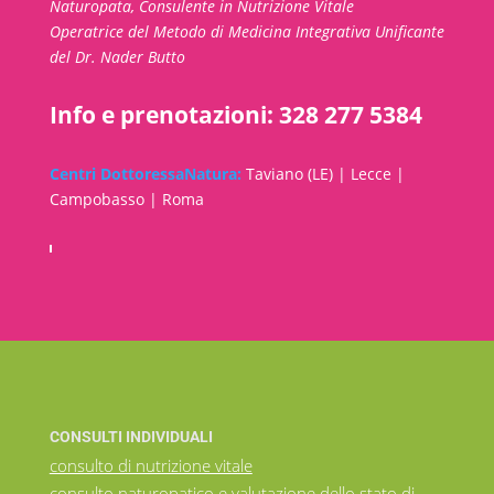
Naturopata, Consulente in Nutrizione Vitale
Operatrice del Metodo di Medicina Integrativa Unificante
del Dr. Nader Butto
Info e prenotazioni: 328 277 5384
Centri DottoressaNatura:
Taviano (LE) | Lecce |
Campobasso | Roma
CONSULTI INDIVIDUALI
consulto di nutrizione vitale
consulto naturopatico e valutazione dello stato di