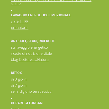
salute
•
LAVAGGIO ENERGETICO EMOZIONALE
cos’è il LEE
prenotare
ARTICOLI, STUDI, RICERCHE
sul lavaggio energetico
ricette di nutrizione vitale
blog DottoressaNatura
DETOX
di 3 giorni
di 7 giorni
semi-digiuno terapeutico
•
CURARE GLI ORGANI