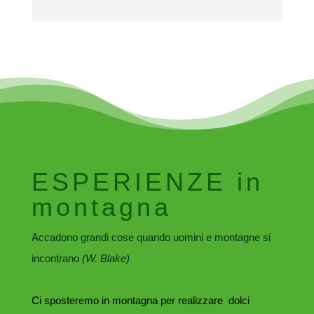
ESPERIENZE in
montagna
Accadono grandi cose quando uomini e montagne si
incontrano
(W. Blake)
Ci sposteremo in montagna per realizzare dolci