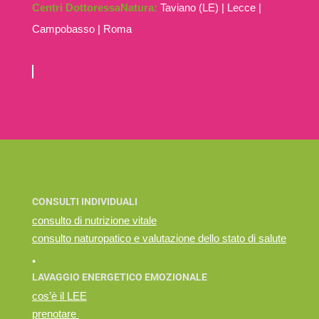
Centri DottoressaNatura:
Taviano (LE) | Lecce |
Campobasso | Roma
CONSULTI INDIVIDUALI
consulto di nutrizione vitale
consulto naturopatico e valutazione dello stato di salute
•
LAVAGGIO ENERGETICO EMOZIONALE
cos’è il LEE
prenotare