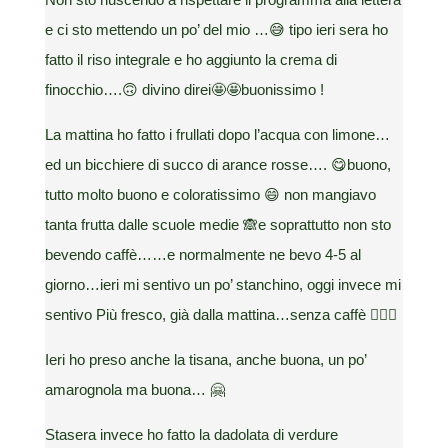
e ci sto mettendo un po’ del mio …😅 tipo ieri sera ho
fatto il riso integrale e ho aggiunto la crema di
finocchio….🙃 divino direi🤩🤩buonissimo !
La mattina ho fatto i frullati dopo l’acqua con limone…
ed un bicchiere di succo di arance rosse…. 😋buono,
tutto molto buono e coloratissimo 😄 non mangiavo
tanta frutta dalle scuole medie 🙈e soprattutto non sto
bevendo caffè……e normalmente ne bevo 4-5 al
giorno…ieri mi sentivo un po’ stanchino, oggi invece mi
sentivo Più fresco, già dalla mattina…senza caffè 🤷🏻‍♂️
Ieri ho preso anche la tisana, anche buona, un po’
amarognola ma buona… 🤗
Stasera invece ho fatto la dadolata di verdure