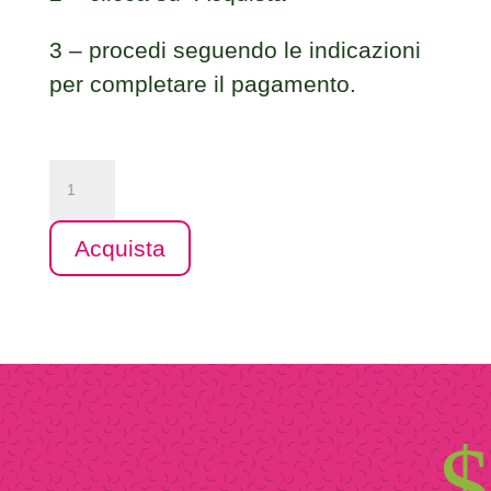
3 – procedi seguendo le indicazioni
per completare il pagamento.
Percorso
3
giorni
Acquista
Detox
quantità
$