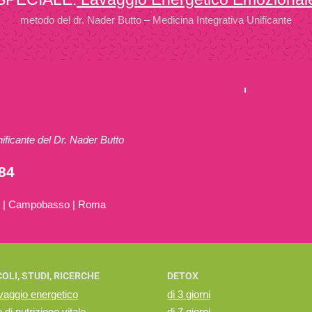
metodo del dr. Nader Butto – Medicina Integrativa Unificante
ificante del Dr. Nader Butto
384
ce | Campobasso | Roma
OLI, STUDI, RICERCHE
DETOX
avaggio energetico
di 3 giorni
e di nutrizione vitale
di 7 giorni