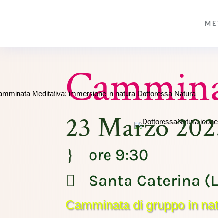
ME
Cammina
23 Marzo 202
ore 9:30
}
Santa Caterina (L

Camminata di gruppo in na