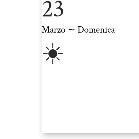
23
Marzo ∼ Domenica
☀️