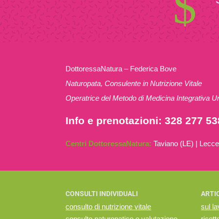
$
DottoressaNatura – Federica Bove
Naturopata, Consulente in Nutrizione Vitale
Operatrice del Metodo di Medicina Integrativa Un
Info e prenotazioni: 328 277 5
Centri DottoressaNatura:
Taviano (LE) | Lec
CONSULTI INDIVIDUALI
ARTIC
consulto di nutrizione vitale
sul l
consulto naturopatico e valutazione
ricett