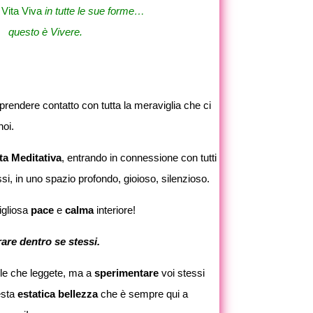
a
Vita Viva
in tutte le sue forme…
questo è Vivere.
 prendere contatto con tutta la meraviglia che ci
noi.
a Meditativa
, entrando in connessione con tutti
essi, in uno spazio profondo, gioioso, silenzioso.
gliosa
pace
e
calma
interiore!
rare dentro se stessi.
role che leggete, ma a
sperimentare
voi stessi
esta
estatica bellezza
che è sempre qui a