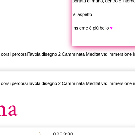
portata di mano, dentro e intorno
Vi aspetto
Insieme è più bello
♥
ma
ORE 9:30
}