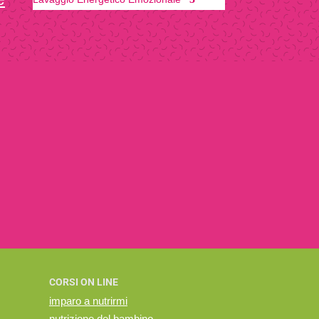
CORSI ON LINE
imparo a nutrirmi
nutrizione del bambino