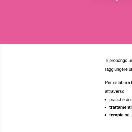
Ti propongo 
raggiungere u
Per ristabili
attraverso:
pratiche di
trattamenti
terapie
natu