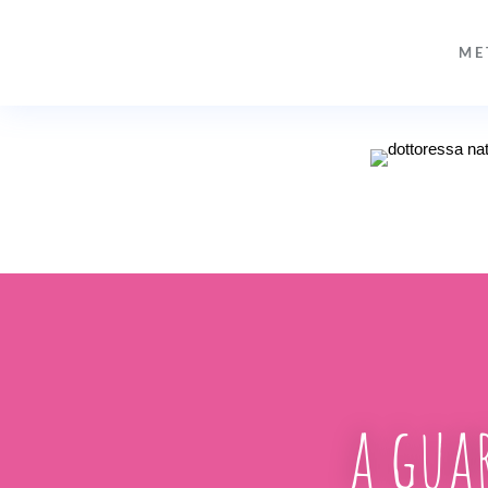
ME
a gua