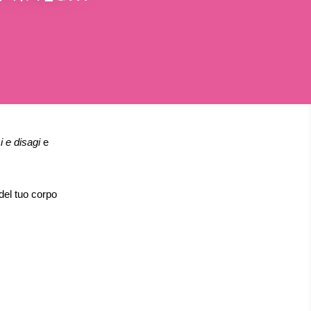
i e disagi
e
del tuo corpo