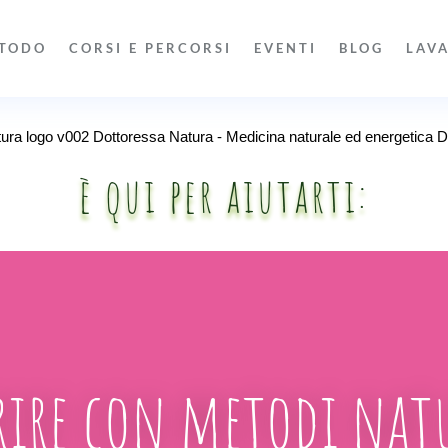
TODO
CORSI E PERCORSI
EVENTI
BLOG
LAV
è qui per aiutarti:
rire con metodi natur